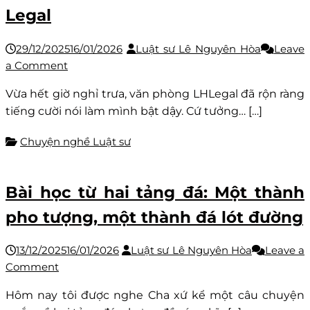
Legal
29/12/2025
16/01/2026
Luật sư Lê Nguyên Hòa
Leave
on
a Comment
Niềm
Vừa hết giờ nghỉ trưa, văn phòng LHLegal đã rộn ràng
vui
tiếng cười nói làm mình bật dậy. Cứ tưởng… […]
giờ
nghỉ
Chuyện nghề Luật sư
trưa:
Thêm
những
Bài học từ hai tảng đá: Một thành
Luật
pho tượng, một thành đá lót đường
sư
trưởng
thành
13/12/2025
16/01/2026
Luật sư Lê Nguyên Hòa
Leave a
từ
on
Comment
LH
Bài
Hôm nay tôi được nghe Cha xứ kể một câu chuyện
Legal
học