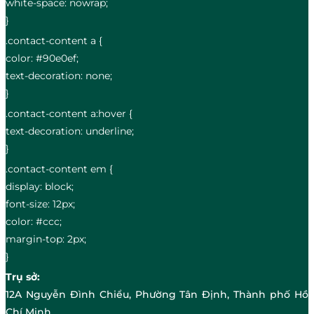
white-space: nowrap;
}
.contact-content a {
color: #90e0ef;
text-decoration: none;
}
.contact-content a:hover {
text-decoration: underline;
}
.contact-content em {
display: block;
font-size: 12px;
color: #ccc;
margin-top: 2px;
}
Trụ sở:
12A Nguyễn Đình Chiểu, Phường Tân Định, Thành phố Hồ
Chí Minh