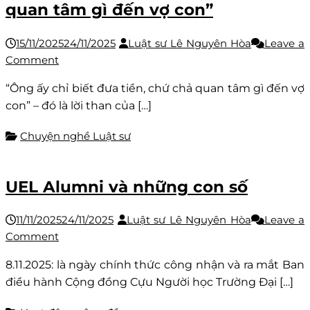
quan tâm gì đến vợ con”
11!
15/11/2025
24/11/2025
Luật sư Lê Nguyên Hòa
Leave a
on
Comment
“Ông
“Ông ấy chỉ biết đưa tiền, chứ chả quan tâm gì đến vợ
ấy
con” – đó là lời than của […]
chỉ
biết
Chuyện nghề Luật sư
đưa
tiền,
chứ
UEL Alumni và những con số
chả
quan
11/11/2025
24/11/2025
Luật sư Lê Nguyên Hòa
Leave a
tâm
on
Comment
gì
UEL
đến
8.11.2025: là ngày chính thức công nhận và ra mắt Ban
Alumni
vợ
điều hành Cộng đồng Cựu Người học Trường Đại […]
và
con”
những