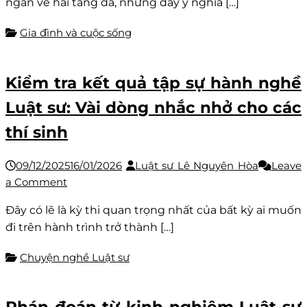
ngắn về hai tảng đá, nhưng đầy ý nghĩa […]
từ
hai
Gia đình và cuộc sống
tảng
đá:
Một
Kiểm tra kết quả tập sự hành nghề
thành
Luật sư: Vài dòng nhắc nhở cho các
pho
tượng,
thí sinh
một
thành
09/12/2025
16/01/2026
Luật sư Lê Nguyên Hòa
Leave
đá
on
a Comment
lót
Kiểm
đường
Đây có lẽ là kỳ thi quan trọng nhất của bất kỳ ai muốn
tra
đi trên hành trình trở thành […]
kết
quả
Chuyện nghề Luật sư
tập
sự
hành