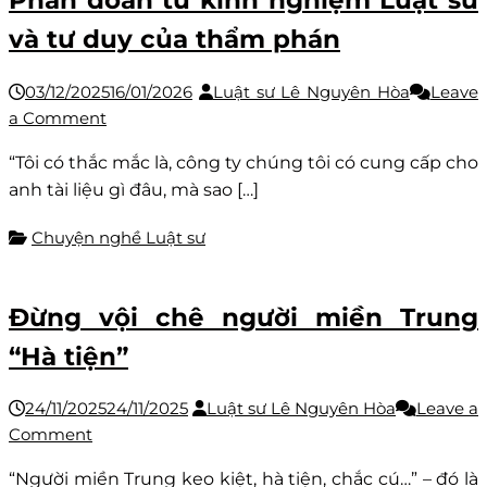
Phán đoán từ kinh nghiệm Luật sư
nghề
và tư duy của thẩm phán
Luật
sư:
Vài
03/12/2025
16/01/2026
Luật sư Lê Nguyên Hòa
Leave
dòng
on
a Comment
nhắc
Phán
“Tôi có thắc mắc là, công ty chúng tôi có cung cấp cho
nhở
đoán
anh tài liệu gì đâu, mà sao […]
cho
từ
các
kinh
Chuyện nghề Luật sư
thí
nghiệm
sinh
Luật
sư
Đừng vội chê người miền Trung
và
“Hà tiện”
tư
duy
của
24/11/2025
24/11/2025
Luật sư Lê Nguyên Hòa
Leave a
thẩm
on
Comment
phán
Đừng
“Người miền Trung keo kiệt, hà tiện, chắc cú…” – đó là
vội