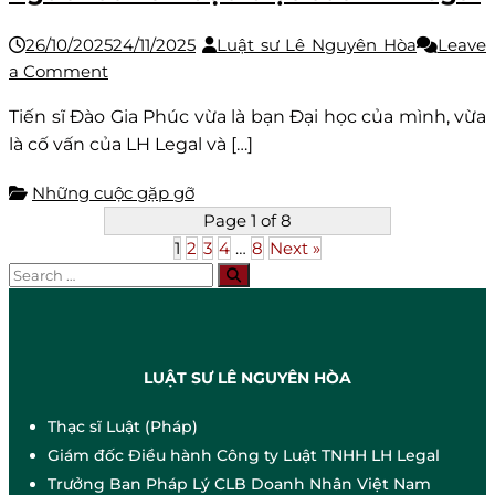
ra
nhìn
26/10/2025
24/11/2025
Luật sư Lê Nguyên Hòa
Leave
bên
on
a Comment
ngoài,
Người
Tiến sĩ Đào Gia Phúc vừa là bạn Đại học của mình, vừa
thế
bạn
là cố vấn của LH Legal và […]
mà
đại
lại
học,
Những cuộc gặp gỡ
thấy
người
Page 1 of 8
bên
thầy
1
2
3
4
…
8
Next »
trong
và
Search
Search
người
for:
cố
vấn
đặc
LUẬT SƯ LÊ NGUYÊN HÒA
biệt
của
Thạc sĩ Luật (Pháp)
LH
Giám đốc Điều hành Công ty Luật TNHH LH Legal
Legal
Trưởng Ban Pháp Lý CLB Doanh Nhân Việt Nam