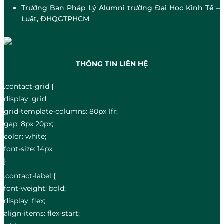
Trưởng Ban Pháp Lý Alumni trường Đại Học Kinh Tế –
Luật, ĐHQGTPHCM
THÔNG TIN LIÊN HỆ
.contact-grid {
display: grid;
grid-template-columns: 80px 1fr;
gap: 8px 20px;
color: white;
font-size: 14px;
}
.contact-label {
font-weight: bold;
display: flex;
align-items: flex-start;