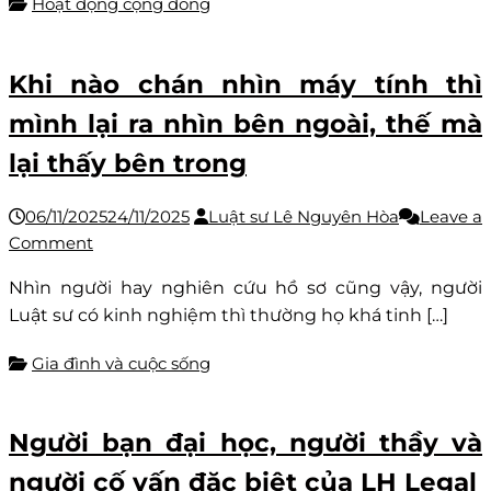
Hoạt động cộng đồng
con
số
Khi nào chán nhìn máy tính thì
mình lại ra nhìn bên ngoài, thế mà
lại thấy bên trong
06/11/2025
24/11/2025
Luật sư Lê Nguyên Hòa
Leave a
on
Comment
Khi
Nhìn người hay nghiên cứu hồ sơ cũng vậy, người
nào
Luật sư có kinh nghiệm thì thường họ khá tinh […]
chán
nhìn
Gia đình và cuộc sống
máy
tính
thì
Người bạn đại học, người thầy và
mình
người cố vấn đặc biệt của LH Legal
lại