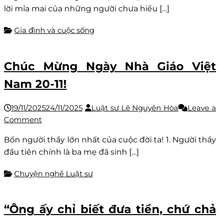
lời mỉa mai của những người chưa hiểu […]
chê
người
Gia đình và cuộc sống
miền
Trung
“Hà
Chúc Mừng Ngày Nhà Giáo Việt
tiện”
Nam 20-11!
19/11/2025
24/11/2025
Luật sư Lê Nguyên Hòa
Leave a
on
Comment
Chúc
Bốn người thầy lớn nhất của cuộc đời ta! 1. Người thầy
Mừng
đầu tiên chính là ba mẹ đã sinh […]
Ngày
Nhà
Chuyện nghề Luật sư
Giáo
Việt
Nam
“Ông ấy chỉ biết đưa tiền, chứ chả
20-