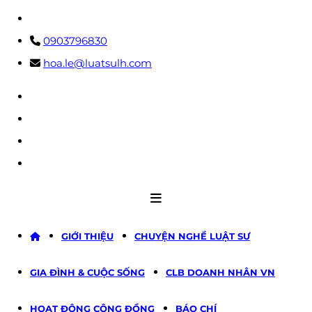
Skip
to
0903796830
content
hoa.le@luatsulh.com
facebook
tiktok
youtube
linkedin
GIỚI THIỆU
CHUYỆN NGHỀ LUẬT SƯ
GIA ĐÌNH & CUỘC SỐNG
CLB DOANH NHÂN VN
HOẠT ĐỘNG CỘNG ĐỒNG
BÁO CHÍ