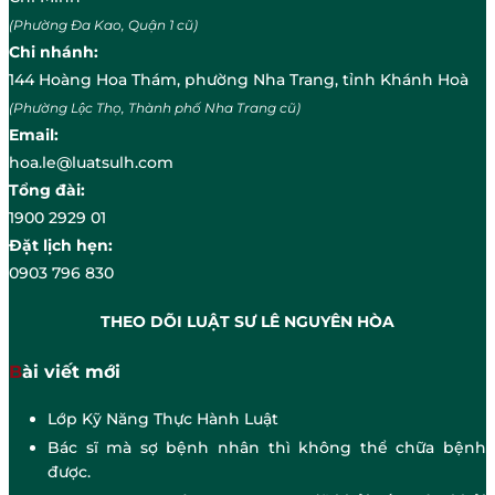
(Phường Đa Kao, Quận 1 cũ)
Chi nhánh:
144 Hoàng Hoa Thám, phường Nha Trang, tỉnh Khánh Hoà
(Phường Lộc Thọ, Thành phố Nha Trang cũ)
Email:
hoa.le@luatsulh.com
Tổng đài:
1900 2929 01
Đặt lịch hẹn:
0903 796 830
THEO DÕI LUẬT SƯ LÊ NGUYÊN HÒA
Bài viết mới
Lớp Kỹ Năng Thực Hành Luật
Bác sĩ mà sợ bệnh nhân thì không thể chữa bệnh
được.