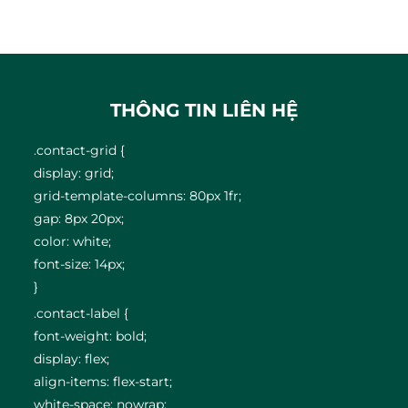
THÔNG TIN LIÊN HỆ
.contact-grid {
display: grid;
grid-template-columns: 80px 1fr;
gap: 8px 20px;
color: white;
font-size: 14px;
}
.contact-label {
font-weight: bold;
display: flex;
align-items: flex-start;
white-space: nowrap;