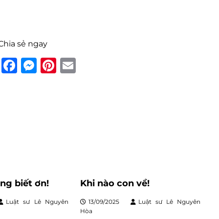
 Chia sẻ ngay
F
M
Pi
E
a
e
n
m
c
ss
te
ai
e
e
re
l
b
n
st
o
g
o
er
k
òng biết ơn!
Khi nào con về!
Luật sư Lê Nguyên
13/09/2025
Luật sư Lê Nguyên
Hòa