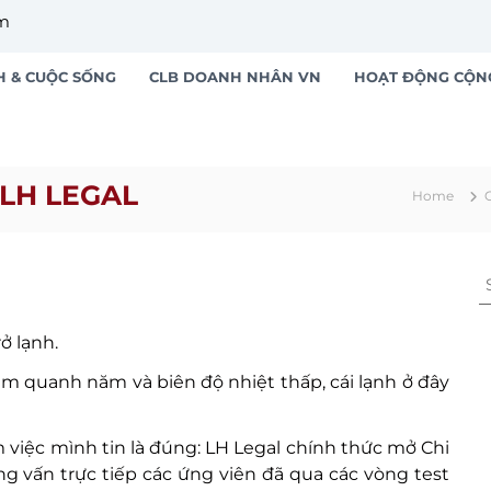
om
H & CUỘC SỐNG
CLB DOANH NHÂN VN
HOẠT ĐỘNG CỘN
 LH LEGAL
Home
S
e
a
ở lạnh.
r
 quanh năm và biên độ nhiệt thấp, cái lạnh ở đây
c
h
f
 việc mình tin là đúng: LH Legal chính thức mở Chi
o
ỏng vấn trực tiếp các ứng viên đã qua các vòng test
r