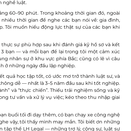
h nghề luật.
:
ng 60–90 phút. Trong khoảng thời gian đó, ngoài
h nhiều thời gian để nghe các bạn nói về: gia đình,
p. Tôi muốn hiểu động lực thật sự của các bạn khi
thực sự phù hợp sau khi đánh giá kỹ hồ sơ và kết
p 3 bạn — và mỗi bạn để lại trong tôi một cảm xúc
dụng nhân sự ở khu vực phía Bắc; cũng có lẽ vì câu
nh ở những ngày đầu lập nghiệp.
ết quả học tập tốt, có ước mơ trở thành luật sư, và
 không dễ — nhất là 3–5 năm đầu sau khi tốt nghiệp.
h” và “thực chiến”. Thiếu trải nghiệm sống và kỹ
ong tư vấn và xử lý vụ việc; kéo theo thu nhập giai
bạn buổi tối đi dạy thêm, có bạn chạy xe công nghệ
 Nghe vậy, tôi thấy mình may mắn. Tôi biết ơn những
n tập thể LH Legal — những trợ lý, cộng sự, luật sư