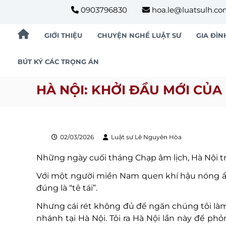
S
0903796830
hoa.le@luatsulh.c
k
i
GIỚI THIỆU
CHUYỆN NGHỀ LUẬT SƯ
GIA ĐÌN
p
t
BÚT KÝ CÁC TRỌNG ÁN
o
c
HÀ NỘI: KHỞI ĐẦU MỚI CỦA
o
n
t
e
02/03/2026
Luật sư Lê Nguyên Hòa
n
t
Những ngày cuối tháng Chạp âm lịch, Hà Nội tr
Với một người miền Nam quen khí hậu nóng ẩm
đúng là “tê tái”.
Nhưng cái rét không đủ để ngăn chúng tôi làm
nhánh tại Hà Nội. Tôi ra Hà Nội lần này để ph