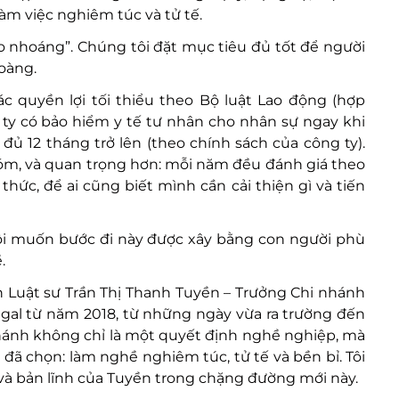
àm việc nghiêm túc và tử tế.
o nhoáng”. Chúng tôi đặt mục tiêu đủ tốt để người
oàng.
 quyền lợi tối thiểu theo Bộ luật Lao động (hợp
g ty có bảo hiểm y tế tư nhân cho nhân sự ngay khi
đủ 12 tháng trở lên (theo chính sách của công ty).
nhóm, và quan trọng hơn: mỗi năm đều đánh giá theo
 thức, để ai cũng biết mình cần cải thiện gì và tiến
tôi muốn bước đi này được xây bằng con người phù
.
n Luật sư
Trần Thị Thanh Tuyền
– Trưởng Chi nhánh
gal từ năm 2018, từ những ngày vừa ra trường đến
ánh không chỉ là một quyết định nghề nghiệp, mà
đã chọn: làm nghề nghiêm túc, tử tế và bền bỉ. Tôi
m và bản lĩnh của Tuyền trong chặng đường mới này.