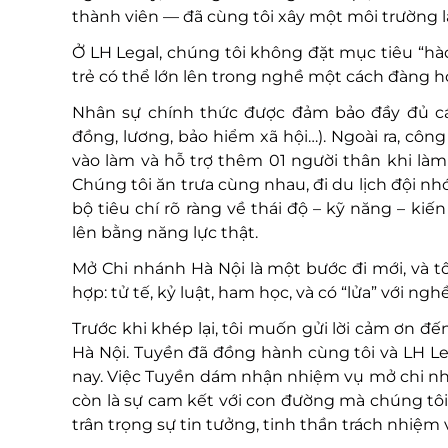
thành viên — đã cùng tôi xây một môi trường l
Ở LH Legal, chúng tôi không đặt mục tiêu “hà
trẻ có thể lớn lên trong nghề một cách đàng h
Nhân sự chính thức được đảm bảo đầy đủ các
đồng, lương, bảo hiểm xã hội…). Ngoài ra, côn
vào làm và hỗ trợ thêm 01 người thân khi làm 
Chúng tôi ăn trưa cùng nhau, đi du lịch đội 
bộ tiêu chí rõ ràng về thái độ – kỹ năng – kiến
lên bằng năng lực thật.
Mở Chi nhánh Hà Nội là một bước đi mới, và 
hợp: tử tế, kỷ luật, ham học, và có “lửa” với nghề
Trước khi khép lại, tôi muốn gửi lời cảm ơn đế
Hà Nội. Tuyền đã đồng hành cùng tôi và LH Le
nay. Việc Tuyền dám nhận nhiệm vụ mở chi nh
còn là sự cam kết với con đường mà chúng tôi 
trân trọng sự tin tưởng, tinh thần trách nhiệ