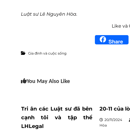
Luật sư Lê Nguyên Hòa.
Like và
Share
Gia đình và cuộc sống
You May Also Like
Tri ân các Luật sư đã bên
20-11 của l
cạnh tôi và tập thể
20/11/2024
LHLegal
Hòa