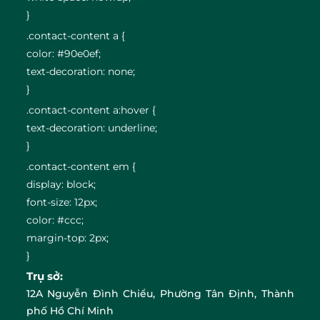
}
.contact-content a {
color: #90e0ef;
text-decoration: none;
}
.contact-content a:hover {
text-decoration: underline;
}
.contact-content em {
display: block;
font-size: 12px;
color: #ccc;
margin-top: 2px;
}
Trụ sở:
12A Nguyễn Đình Chiểu, Phường Tân Định, Thành
phố Hồ Chí Minh