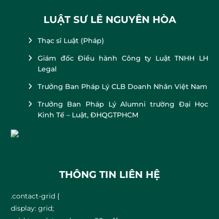
c
LUẬT SƯ LÊ NGUYÊN HÒA
h
f
Thạc sĩ Luật (Pháp)
o
r
Giám đốc Điều hành Công ty Luật TNHH LH
:
Legal
Trưởng Ban Pháp Lý CLB Doanh Nhân Việt Nam
Trưởng Ban Pháp Lý Alumni trường Đại Học
Kinh Tế – Luật, ĐHQGTPHCM
THÔNG TIN LIÊN HỆ
.contact-grid {
display: grid;