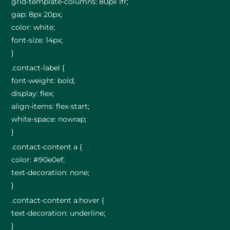
grid-template-columns: 80px 1fr;
gap: 8px 20px;
color: white;
font-size: 14px;
}
.contact-label {
font-weight: bold;
display: flex;
align-items: flex-start;
white-space: nowrap;
}
.contact-content a {
color: #90e0ef;
text-decoration: none;
}
.contact-content a:hover {
text-decoration: underline;
}