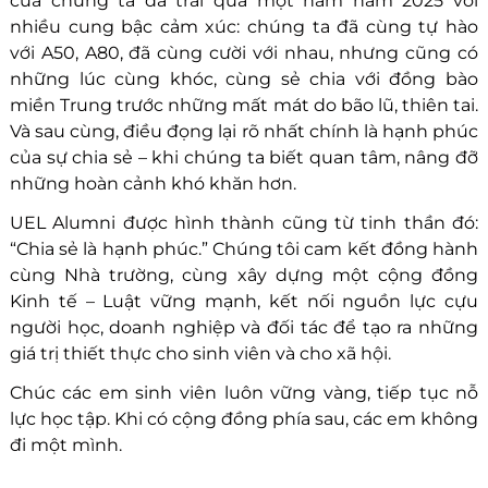
của chúng ta đã trải qua một năm năm 2025 với
nhiều cung bậc cảm xúc: chúng ta đã cùng tự hào
với A50, A80, đã cùng cười với nhau, nhưng cũng có
những lúc cùng khóc, cùng sẻ chia với đồng bào
miền Trung trước những mất mát do bão lũ, thiên tai.
Và sau cùng, điều đọng lại rõ nhất chính là hạnh phúc
của sự chia sẻ – khi chúng ta biết quan tâm, nâng đỡ
những hoàn cảnh khó khăn hơn.
UEL Alumni được hình thành cũng từ tinh thần đó:
“Chia sẻ là hạnh phúc.” Chúng tôi cam kết đồng hành
cùng Nhà trường, cùng xây dựng một cộng đồng
Kinh tế – Luật vững mạnh, kết nối nguồn lực cựu
người học, doanh nghiệp và đối tác để tạo ra những
giá trị thiết thực cho sinh viên và cho xã hội.
Chúc các em sinh viên luôn vững vàng, tiếp tục nỗ
lực học tập. Khi có cộng đồng phía sau, các em không
đi một mình.