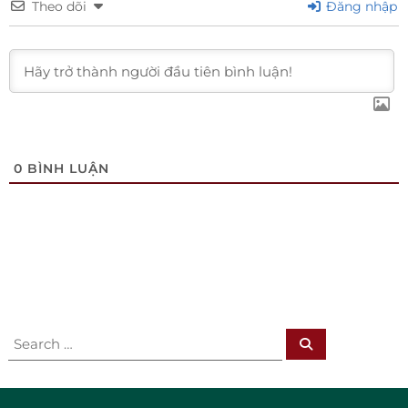
Theo dõi
Đăng nhập
0
BÌNH LUẬN
S
S
e
e
a
r
a
c
h
r