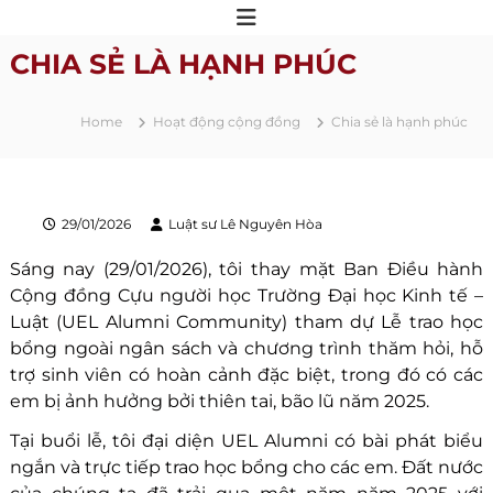
S
k
CHIA SẺ LÀ HẠNH PHÚC
i
p
t
Home
Hoạt động cộng đồng
Chia sẻ là hạnh phúc
o
c
o
n
29/01/2026
Luật sư Lê Nguyên Hòa
t
Sáng nay (29/01/2026), tôi thay mặt Ban Điều hành
e
Cộng đồng Cựu người học Trường Đại học Kinh tế –
n
Luật (UEL Alumni Community) tham dự Lễ trao học
t
bổng ngoài ngân sách và chương trình thăm hỏi, hỗ
trợ sinh viên có hoàn cảnh đặc biệt, trong đó có các
em bị ảnh hưởng bởi thiên tai, bão lũ năm 2025.
Tại buổi lễ, tôi đại diện UEL Alumni có bài phát biểu
ngắn và trực tiếp trao học bổng cho các em. Đất nước