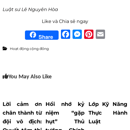
Luật sư Lê Nguyên Hòa
Like và Chia sẻ ngay
F
M
Pi
E
Share
a
e
n
m
Hoạt động cộng đồng
c
ss
te
ai
e
e
re
l
b
n
st
You May Also Like
o
g
o
er
k
Lời cảm ơn
Hồi nhớ kỷ
Lớp Kỹ Năng
chân thành từ
niệm “gặp
Thực Hành
đội vô địch:
hụt” Thủ
Luật