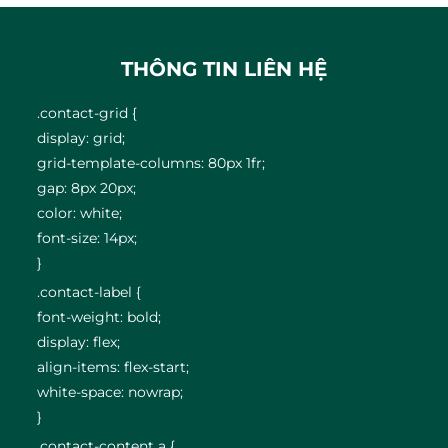
THÔNG TIN LIÊN HỆ
.contact-grid {
display: grid;
grid-template-columns: 80px 1fr;
gap: 8px 20px;
color: white;
font-size: 14px;
}
.contact-label {
font-weight: bold;
display: flex;
align-items: flex-start;
white-space: nowrap;
}
.contact-content a {