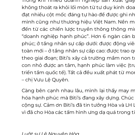
Trong khi nhiều doanh nghiệp sản xuất già
không thoát ra khỏi lối mòn từ tư duy kinh doa
đạt nhiều cột mốc đáng tự hào để được ghi nhậ
mình cũng như thương hiệu Việt Nam. Nền món
đến từ các chiến lược truyền thông thông mi
“doanh nghiệp hạnh phúc”. Hơn 6 ngàn cán bộ
phúc; ở tầng nhân sự cấp dưới: được động viên,
toàn mới – ở tầng nhân sự cấp cao: được trao
theo giai đoạn; Biti’s xây cả trường mầm non
con nhỏ được an tâm, hạnh phúc làm việc (tr
triển tầm quốc tế). Tất cả đều xuất phát từ 
– chị Vưu Lệ Quyên.
Càng bên cạnh nhau lâu, mình lại thấy may m
hóa hạnh phúc mà Biti’s đang xây dựng. Chúc
cộng sự. Cảm ơn Biti’s đã tin tưởng Hòa và LH L
vì đã cho Hòa các tấm hình ưng dạ quá trong t
Luật sư Lê Nguyên Hòa