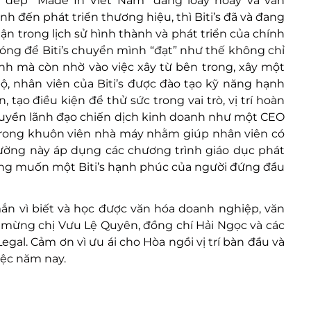
y dép “Made In Viet Nam” đang loay hoay và vẫn
f
nh đến phát triển thương hiệu, thì Biti’s đã và đang
o
n trong lịch sử hình thành và phát triển của chính
r
g để Biti’s chuyển mình “đạt” như thế không chỉ
:
nh mà còn nhờ vào việc xây từ bên trong, xây một
, nhân viên của Biti’s được đào tạo kỹ năng hạnh
 tạo điều kiện để thử sức trong vai trò, vị trí hoàn
 quyền lãnh đạo chiến dịch kinh doanh như một CEO
 trong khuôn viên nhà máy nhằm giúp nhân viên có
ường này áp dụng các chương trình giáo dục phát
mong muốn một Biti’s hạnh phúc của người đứng đầu
ắn vì biết và học được văn hóa doanh nghiệp, văn
 mừng chị Vưu Lệ Quyên, đồng chí Hải Ngọc và các
egal. Cảm ơn vì ưu ái cho Hòa ngồi vị trí bàn đầu và
iệc năm nay.