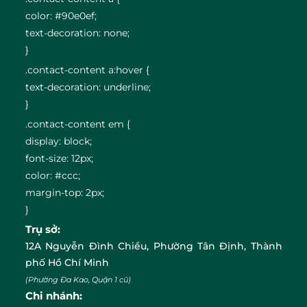
color: #90e0ef;
text-decoration: none;
}
.contact-content a:hover {
text-decoration: underline;
}
.contact-content em {
display: block;
font-size: 12px;
color: #ccc;
margin-top: 2px;
}
Trụ sở:
12A Nguyễn Đình Chiểu, Phường Tân Định, Thành
phố Hồ Chí Minh
(Phường Đa Kao, Quận 1 cũ)
Chi nhánh: