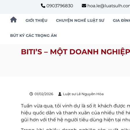
S
0903796830
hoa.le@luatsulh.c
k
i
GIỚI THIỆU
CHUYỆN NGHỀ LUẬT SƯ
GIA ĐÌN
p
t
BÚT KÝ CÁC TRỌNG ÁN
o
c
BITI’S – MỘT DOANH NGHIỆ
o
n
t
e
n
t
01/02/2026
Luật sư Lê Nguyên Hòa
Tuần vừa qua, tôi vinh dự là số ít khách được
hiệu quốc dân và thanh xuân của nhiều thế hệ
gũi hơn với thế hệ người tiêu dùng hiện tại nh