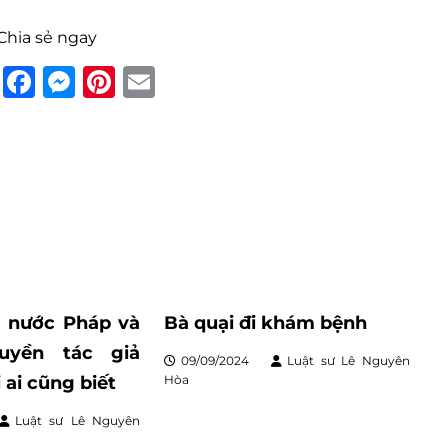
 Chia sẻ ngay
F
M
Pi
E
a
e
n
m
c
ss
te
ai
e
e
re
l
b
n
st
o
g
o
er
k
g nước Pháp và
Bà quại đi khám bệnh
uyền tác giả
09/09/2024
Luật sư Lê Nguyên
 ai cũng biết
Hòa
Luật sư Lê Nguyên