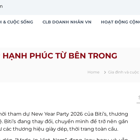
om
H & CUỘC SỐNG
CLB DOANH NHÂN VN
HOẠT ĐỘNG CỘN
P HẠNH PHÚC TỪ BÊN TRONG
Home
Gia đình và cuộc
S
e
a
 mời tham dự New Year Party 2026 của Biti’s, thương
r
. Biti’s đang thay đổi, chuyển mình để trở nên gần
c
ư các thương hiệu giày dép, thời trang toàn cầu.
h